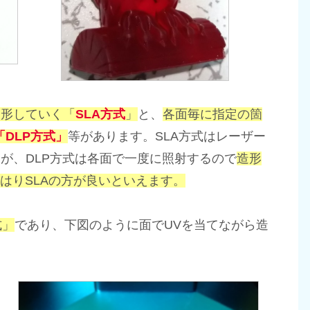
造形していく「
SLA方式
」
と、
各面毎に指定の箇
「DLP方式」
等があります。SLA方式はレーザー
が、DLP方式は各面で一度に照射するので
造形
はりSLAの方が良いといえます。
式」
であり、下図のように面でUVを当てながら造