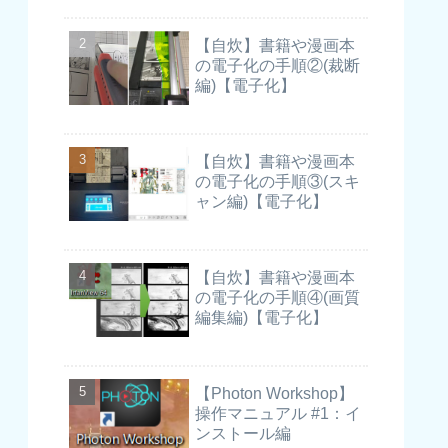
【自炊】書籍や漫画本
の電子化の手順②(裁断
編)【電子化】
【自炊】書籍や漫画本
の電子化の手順③(スキ
ャン編)【電子化】
【自炊】書籍や漫画本
の電子化の手順④(画質
編集編)【電子化】
【Photon Workshop】
操作マニュアル #1：イ
ンストール編