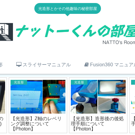
光造形とかその他趣味の秘密部屋
形
スライサーマニュアル
Fusion360 マニュア
光造形
光造形
の
【光造形】Z軸のレベリ
【光造形】造形後の後処
)
ング調整について
理手順について
【Photon】
【Photon】