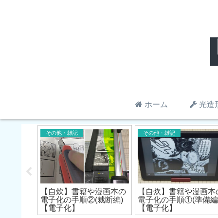
ホーム
光造
その他・雑記
その他・雑記
漫画本の
【自炊】書籍や漫画本の
【自炊】書籍や漫画本
(スキャン
電子化の手順②(裁断編)
電子化の手順①(準備編
【電子化】
【電子化】