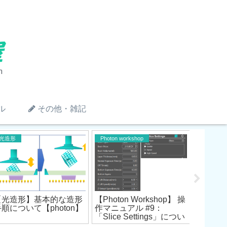
ル
その他・雑記
光造形
Photon workshop
Photon w
【Photo
【光造形】基本的な造形
【Photon Workshop】 操
作マニュ
手順について【photon】
作マニュアル #9：
ューバー/
「Slice Settings」につい
につい
て