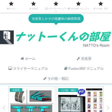
ホーム
光造形
スライサーマニュア
Fusion360 マニュアル
その他・雑記
ル
光造形とかその他趣味の秘密部屋
ホーム
光造形
スライサーマニュアル
Fusion360 マニュアル
その他・雑記
光造形
その他・雑記
そ