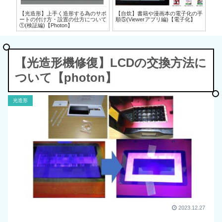
の手
【光造形】上手く造形する為のサポ
【自炊】書籍や漫画本の電子化の手
【
化】
ートの付け方・設置の仕方について
順⑤(Viewerアプリ編)【電子化】
順④
①(検証編)【Photon】
【光造形機修復】LCDの交換方法に
ついて【photon】
光造形
2023.12.27