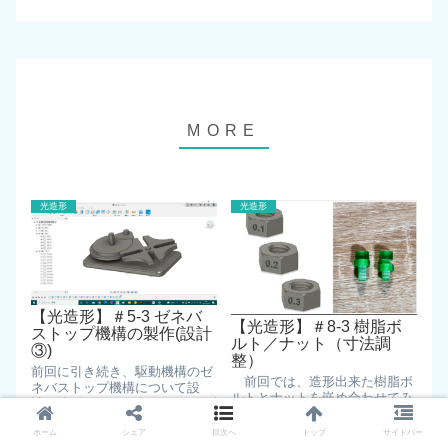
光造形
光造形
【光造形】＃5-3 ゼネバ
【光造形】＃8-3 樹脂ボ
ストップ機構の製作(設計
ルト／ナット（寸法調
③)
整）
前回に引き続き、駆動機構のゼ
前回では、造形出来た樹脂ボ
ネバストップ機構について設
ルトとナットを嵌め合わせてみ
計・造形してみた事例を 一つず
ましたが、上手く嵌まらなかっ
つ作業内容毎に紹介していきた
た為、 今回は樹脂ナットの方を
いと思います。 ※本ページは下
ホーム
シェア
目次へ
トップ
サイドバー
寸法調整していきたいと思いま