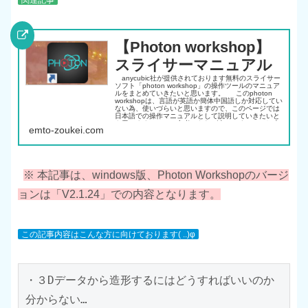
関連記事
【Photon workshop】
スライサーマニュアル
anycubic社が提供されております無料のスライサー
ソフト「photon workshop」の操作ツールのマニュア
ルをまとめていきたいと思います。 このphoton
workshopは、言語が英語か簡体中国語しか対応してい
ない為、使いづらいと思いますので、このページでは
日本語での操作マニュアルとして説明していきたいと
も思いますので、ご参考になれば幸いです(^^♪ ※ 本
emto-zoukei.com
記事は、windows版、 Photon Workshopのバージョ
ンは「V2.1.24」での内容となります。
※
本記事は、windows版、
Photon Workshop
のバージ
ョンは「V2.1.24」での内容となります。
この記事内容はこんな方に向けております( ..)φ
・３Dデータから造形するにはどうすればいいのか
分からない…
