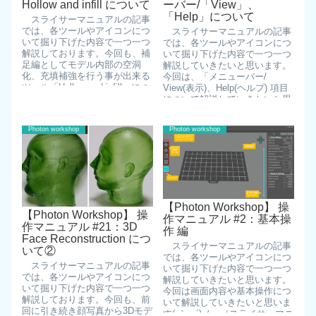
Hollow and infill について
ーバー/「View」、
「Help」について
スライサーマニュアルの記事
では、各ツールやアイコンにつ
スライサーマニュアルの記事
いて掘り下げた内容で一つ一つ
では、各ツールやアイコンにつ
解説しております。今回も、補
いて掘り下げた内容で一つ一つ
足編としてモデル内部の空洞
解説していきたいと思います。
化、充填補強を行う事が出来る
今回は、「メニューバー/
ツール「Hollow and infill」につ
View(表示)、Help(ヘルプ) 項目
いて一続きを読む
について解説していきたいと思
います( ｀ー´)ノ 続きを読む
Photon workshop
Photon workshop
【Photon Workshop】 操
【Photon Workshop】 操
作マニュアル #2：基本操
作マニュアル #21：3D
作 編
Face Reconstruction につ
スライサーマニュアルの記事
いて②
では、各ツールやアイコンにつ
スライサーマニュアルの記事
いて掘り下げた内容で一つ一つ
では、各ツールやアイコンにつ
解説していきたいと思います。
いて掘り下げた内容で一つ一つ
今回は画面内容や基本操作につ
解説しております。今回も、前
いて解説していきたいと思いま
回に引き続き顔写真から3Dモデ
す( ｀ー´)ノ （スライサーマニ