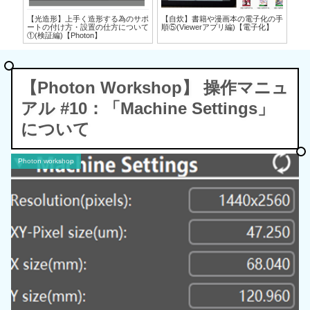
の手
【光造形】上手く造形する為のサポ
【自炊】書籍や漫画本の電子化の手
【
化】
ートの付け方・設置の仕方について
順⑤(Viewerアプリ編)【電子化】
順④
①(検証編)【Photon】
【Photon Workshop】 操作マニュ
アル #10：「Machine Settings」
について
Photon workshop