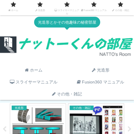
ホーム
光造形
スライサーマニュア
Fusion360 マニュアル
その他・雑記
ル
光造形とかその他趣味の秘密部屋
ホーム
光造形
スライサーマニュアル
Fusion360 マニュアル
その他・雑記
光造形
その他・雑記
そ