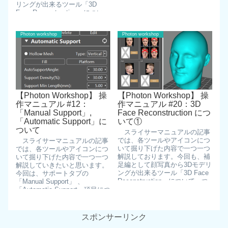
リングが出来るツール「3D
ュアルでは、「Photon Work続
Face Reconstruction」につい
きを読む
て、造形検証や続きを読む
Photon workshop
Photon workshop
【Photon Workshop】 操
【Photon Workshop】 操
作マニュアル #12：
作マニュアル #20：3D
「Manual Support」,
Face Reconstruction につ
「Automatic Support」に
いて①
ついて
スライサーマニュアルの記事
では、各ツールやアイコンにつ
スライサーマニュアルの記事
いて掘り下げた内容で一つ一つ
では、各ツールやアイコンにつ
解説しております。今回も、補
いて掘り下げた内容で一つ一つ
足編として顔写真から3Dモデリ
解説していきたいと思います。
ングが出来るツール「3D Face
今回は、サポートタブの
Reconstruction」について一つ
「Manual Support」 、
一つ解説し続きを読む
「Automatic Support」項目につ
いて解説していきたいと続きを
読む
スポンサーリンク