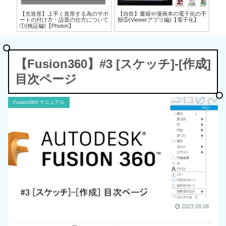
の手
【光造形】上手く造形する為のサポ
【自炊】書籍や漫画本の電子化の手
【
化】
ートの付け方・設置の仕方について
順⑤(Viewerアプリ編)【電子化】
順④
①(検証編)【Photon】
【Fusion360】#3 [スケッチ]-[作成]
目次ページ
Fusion360 マニュアル
2023.09.08