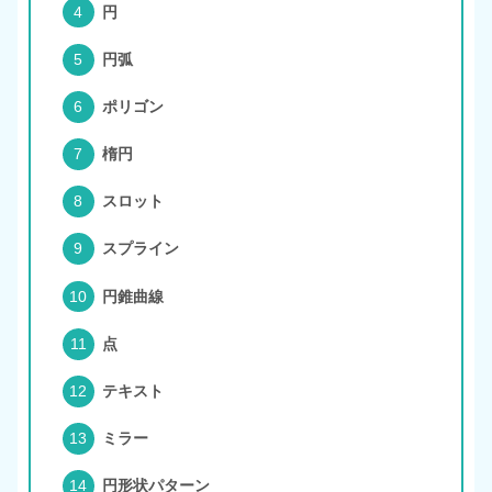
円
円弧
ポリゴン
楕円
スロット
スプライン
円錐曲線
点
テキスト
ミラー
円形状パターン