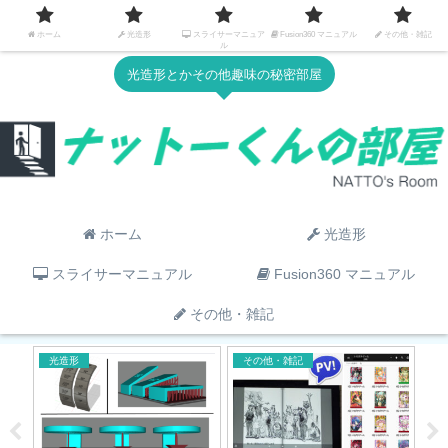
ホーム
光造形
スライサーマニュア
Fusion360 マニュアル
その他・雑記
ル
光造形とかその他趣味の秘密部屋
ホーム
光造形
スライサーマニュアル
Fusion360 マニュアル
その他・雑記
光造形
その他・雑記
そ