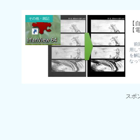
その他・雑記
【自
【
前回
用し
を解
なっ
スポ